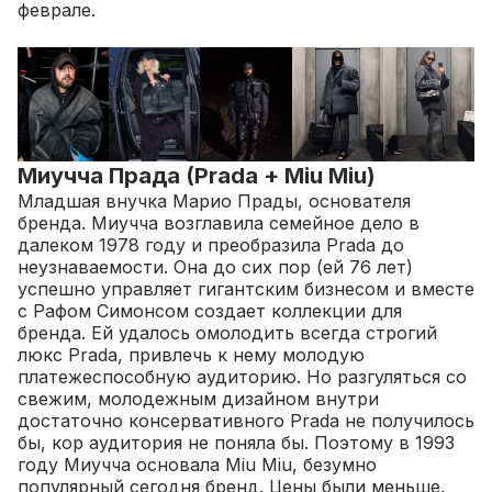
феврале.
Миучча Прада (Prada + Miu Miu)
Младшая внучка Марио Прады, основателя
бренда. Миучча возглавила семейное дело в
далеком 1978 году и преобразила Prada до
неузнаваемости. Она до сих пор (ей 76 лет)
успешно управляет гигантским бизнесом и вместе
с Рафом Симонсом создает коллекции для
бренда.
Ей удалось омолодить всегда строгий
люкс Prada, привлечь к нему молодую
платежеспособную аудиторию. Но разгуляться со
свежим, молодежным дизайном внутри
достаточно консервативного Prada не получилось
бы, кор аудитория не поняла бы. Поэтому в 1993
году Миучча основала Miu Miu, безумно
популярный сегодня бренд. Цены были меньше,