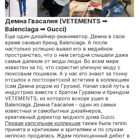
Демна Гвасалия (VETEMENTS ➟
Balenciaga ➟ Gucci)
Еще один дизайнер-реаниматор. Демна в свое
время оживил бренд Balenciaga. А после
настолько успешно вывел его в медийное
пространство, что о нем сегодня слышали даже
самые далекие от моды люди. Во всем мире
известен за то, что скрестил уличную моду с
люксовым пошивом. А у нас его знают за тонну
отсылок к постсоветской эстетике в коллекциях
(сам Демна родом из Грузии).
Начал свой путь в
индустрию вместе с братом Гурамом и брендом
VETEMENTS, из которого вскоре ушел в
Balenciaga. Демна Гвасалия - один из самых
известных и самобытных дизайнеров,
креативный директор модного дома Gucci.
Первая капсульная коллекция
также была тепло
принята и критиками и зрителями и по слухам
неплохо продалась. Ждем полноценный дебют в