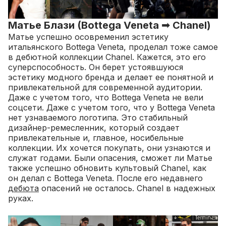
Матье Блази (Bottega Veneta ➟ Chanel)
Матье успешно осовременил эстетику
итальянского Bottega Veneta, проделал тоже самое
в дебютной коллекции Chanel. Кажется, это его
суперспособность. Он берет устоявшуюся
эстетику модного бренда и делает ее понятной и
привлекательной для современной аудитории.
Даже с учетом того, что Bottega Veneta не вели
соцсети. Даже с учетом того, что у Bottega Veneta
нет узнаваемого логотипа.
Это стабильный
дизайнер-ремесленник, который создает
привлекательные и, главное, носибельные
коллекции. Их хочется покупать, они узнаются и
служат годами. Были опасения, сможет ли Матье
также успешно обновить культовый Chanel, как
он делал с Bottega Veneta. После его недавнего
дебюта
опасений не осталось. Chanel в надежных
руках.