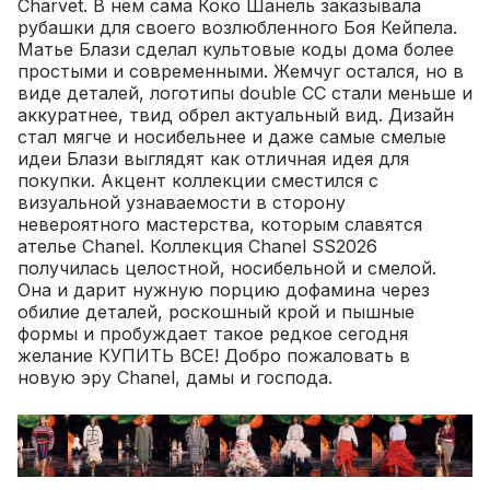
Charvet. В нем сама Коко Шанель заказывала
рубашки для своего возлюбленного Боя Кейпела.
Матье Блази сделал культовые коды дома более
простыми и современными. Жемчуг остался, но в
виде деталей, логотипы double CC стали меньше и
аккуратнее, твид обрел актуальный вид. Дизайн
стал мягче и носибельнее и даже самые смелые
идеи Блази выглядят как отличная идея для
покупки. Акцент коллекции сместился с
визуальной узнаваемости в сторону
невероятного мастерства, которым славятся
ателье Chanel. Коллекция Chanel SS2026
получилась целостной, носибельной и смелой.
Она и дарит нужную порцию дофамина через
обилие деталей, роскошный крой и пышные
формы и пробуждает такое редкое сегодня
желание КУПИТЬ ВСЕ! Добро пожаловать в
новую эру Chanel, дамы и господа.