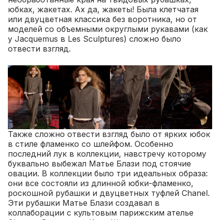
юбках, жакетах. Ах да, жакеты! Была клетчатая
или двуцветная классика без воротника, но от
моделей со объемными округлыми рукавами (как
у Jacquemus в Les Sculptures) сложно было
отвести взгляд.
Также сложно отвести взгляд было от ярких юбок
в стиле фламенко со шлейфом. Особенно
последний лук в коллекции, навстречу которому
буквально выбежал Матье Блази под стоячие
овации. В коллекции было три идеальных образа:
они все состояли из длинной юбки-фламенко,
роскошной рубашки и двуцветных туфлей Chanel.
Эти рубашки Матье Блази создавал в
коллаборации с культовым парижским ателье