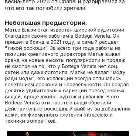
весна-лето 2026 от Chanel и разбираемся за
что его так полюбили зрители!
Небольшая предыстория.
Матье Блази стал известен широкой аудитории
благодаря своим работам в Bottega Veneta. Он
пришел в бренд в 2021 году, в самый расцвет
"тихой роскоши". За всего три года работы на
позиции креативного директора Матье вывел
бренд на новые высоты популярности и продаж,
не смотря на то, что у Bottega Veneta нет соц.
сетей или даже логотипа.
Матье не делал "моду
ради моды", его коллекции всегда отличались
сочетанием роскоши и носибельности. Он создал
десятки удивительных вариаций повседневных
вещей, вроде джинс, курток и рубашек. В его
Bottega Veneta эти простые вещи обретали
действительно роскошный вайб из-за добавления
кожи, их фирменного плетения Intrecciato и
техники trompe-l'œil.