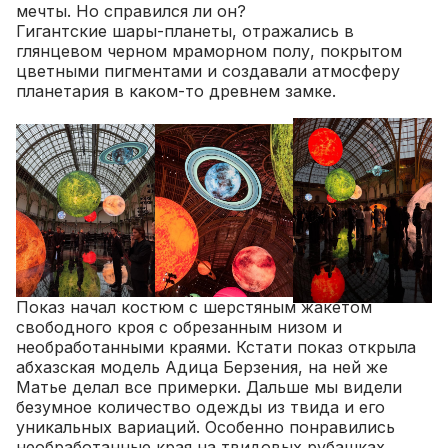
мечты. Но справился ли он?
Гигантские шары-планеты, отражались в
глянцевом черном мраморном полу, покрытом
цветными пигментами и создавали атмосферу
планетария в каком-то древнем замке.
Показ начал костюм с шерстяным жакетом
свободного кроя с обрезанным низом и
необработанными краями. Кстати показ открыла
абхазская модель Адица Берзения, на ней же
Матье делал все примерки. Дальше мы видели
безумное количество одежды из твида и его
уникальных вариаций. Особенно понравились
необработанные края на твидовых рубашках,