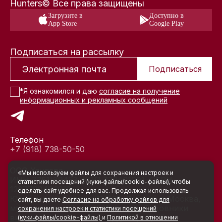
Hunters© Все права защищены
Загрузите в
Доступно в
App Store
Google Play
Подписаться на рассылку
Подписаться
*Я ознакомился и даю
согласие на получение
информационных и рекламных сообщений
Телефон
+7 (918) 738-50-50
ООО Хантерс
«Мы используем файлы для сохранения настроек и
ИНН 7751189433, КПП 772401001, ОГРН
статистики посещений (куки‑файлы/cookie-файлы), чтобы
1207700466918
сделать сайт удобнее для вас. Продолжая использовать
Юридический адрес: 117105, Россия, г. Москва,
сайт, вы даете
Согласие на обработку файлов для
муниципальный округ Нагатино-Садовники
сохранения настроек и статистики посещений
вн.тер.г., ул. Нагатинская, д. 3А, стр. 5
(куки‑файлы/cookie-файлы)
и
Политикой в отношении