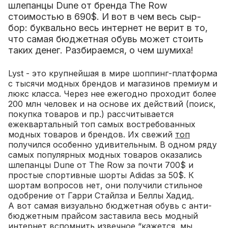
шлепанцы Dune от бренда The Row
стоимостью в 690$. И вот в чем весь сыр-
бор: буквально весь интернет не верит в то,
что самая бюджетная обувь может стоить
таких денег. Разбираемся, о чем шумиха!
Lyst - это крупнейшая в мире шоппинг-платформа
с тысячи модных брендов и магазинов премиум и
люкс класса. Через нее ежегодно проходит более
200 млн человек и на основе их действий (поиск,
покупка товаров и пр.) рассчитывается
ежеквартальный топ самых востребованных
модных товаров и брендов. Их свежий
топ
получился особенно удивительным. В одном ряду
самых популярных модных товаров оказались
шлепанцы Dune от The Row за почти 700$ и
простые спортивные шорты Adidas за 50$. К
шортам вопросов нет, они получили стильное
одобрение от Гарри Стайлза и Беллы Хадид.
А вот самая визуально бюджетная обувь с анти-
бюджетным прайсом заставила весь модный
интернет вспомнить извечное “кажется, мы