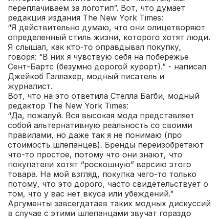
переплачиваем за логотип”. Вот, что думает
редакция издания The New York Times:
“Я действительно думаю, что они олицетворяют
определенный стиль жизни, которого хотят люди.
Я слышал, как кто-то оправдывал покупку,
говоря: “В них я чувствую себя на побережье
Сент-Бартс (безумно дорогой курорт).” - написал
Джейкоб Галлахер, модный писатель и
журналист.
Вот, что на это ответила Стелла Багби, модный
редактор The New York Times:
“Да, пожалуй. Вся высокая мода представляет
собой альтернативную реальность со своими
правилами, но даже так я не понимаю (про
стоимость шлепанцев). Бренды переизобретают
что-то простое, потому что они знают, что
покупатели хотят “роскошную” версию этого
товара. На мой взгляд, покупка чего-то только
потому, что это дорого, часто свидетельствует о
том, что у вас нет вкуса или убеждений.”
Аргументы завсегдатаев таких модных дискуссий
в случае с этими шлепанцами звучат гораздо