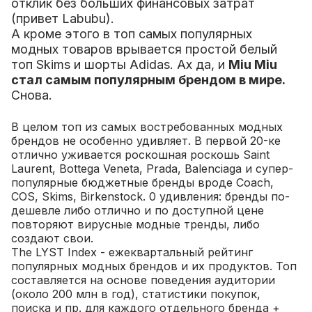
отклик без больших финансовых затрат
(привет Labubu).
А кроме этого в топ самых популярных
модных товаров врывается простой белый
топ Skims и шорты Adidas. Ах да, и
Miu Miu
стал самым популярным брендом в мире.
Снова.
В целом топ из самых востребованных модных
брендов не особенно удивляет. В первой 20-ке
отлично уживается роскошная роскошь Saint
Laurent, Bottega Veneta, Prada, Balenciaga и супер-
популярные бюджетные бренды вроде Coach,
COS, Skims, Birkenstock. 0 удивления: бренды по-
дешевле либо отлично и по доступной цене
повторяют вирусные модные тренды, либо
создают свои.
The LYST Index - ежеквартальный рейтинг
популярных модных брендов и их продуктов. Топ
составляется на основе поведения аудитории
(около 200 млн в год), статистики покупок,
поиска и пр. для каждого отдельного бренда +