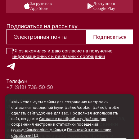
Загрузите в
Доступно в
App Store
Google Play
Подписаться на рассылку
Подписаться
*Я ознакомился и даю
согласие на получение
информационных и рекламных сообщений
Телефон
+7 (918) 738-50-50
ООО Хантерс
«Мы используем файлы для сохранения настроек и
ИНН 7751189433, КПП 772401001, ОГРН
статистики посещений (куки‑файлы/cookie-файлы), чтобы
1207700466918
сделать сайт удобнее для вас. Продолжая использовать
Юридический адрес: 117105, Россия, г. Москва,
сайт, вы даете
Согласие на обработку файлов для
муниципальный округ Нагатино-Садовники
сохранения настроек и статистики посещений
вн.тер.г., ул. Нагатинская, д. 3А, стр. 5
(куки‑файлы/cookie-файлы)
и
Политикой в отношении
Условия использования сервиса Hunters и
обработки ПД
.