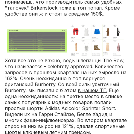
понимаешь, что производитель самых удобных
"тапочек" Birkenstock тоже в топ попал. Кроме
удобства они ж и стоят в среднем 150$...
Хотя все это не важно, ведь шлепанцы The Row,
что называется - celebrety approved. Количество
запросов в прошлом квартале на них выросло на
162%. Очень неожиданно в топ вернулся
британский Burberry. Со всей силы убыточный
Burberry, мы писали о б этом
в нашем ТГ.
Еще
одна неожиданность: на третье место в списке
самых популярных модных товаров попали
простые шорты Adidas Adicolor Sprinter Short.
Видели их на Гарри Стайлзе, Белле Хадид и
многих фэшн-инфлюенсерах. Во втором квартале
спрос на них вырос на 121%, сделав спортивные
шорты ключевым летним трендом.