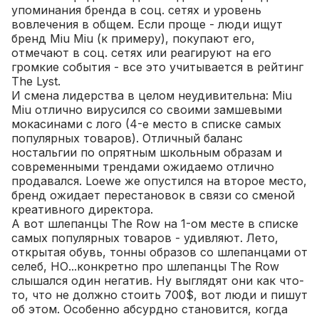
упоминания бренда в соц. сетях и уровень
вовлечения в общем. Если проще - люди ищут
бренд Miu Miu (к примеру), покупают его,
отмечают в соц. сетях или реагируют на его
громкие события - все это учитывается в рейтинг
The Lyst.
И смена лидерства в целом неудивительна: Miu
Miu отлично вирусился со своими замшевыми
мокасинами с лого (4-е место в списке самых
популярных товаров). Отличный баланс
ностальгии по опрятным школьным образам и
современными трендами ожидаемо отлично
продавался. Loewe же опустился на второе место,
бренд ожидает перестановок в связи со сменой
креативного директора.
А вот шлепанцы The Row на 1-ом месте в списке
самых популярных товаров - удивляют. Лето,
открытая обувь, тонны образов со шлепанцами от
селеб, НО...конкретно про шлепанцы The Row
слышался один негатив. Ну выглядят они как что-
то, что не должно стоить 700$, вот люди и пишут
об этом. Особенно абсурдно становится, когда