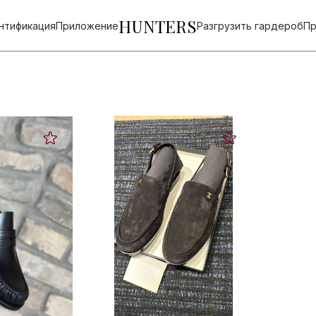
HUNTERS
нтификация
Приложение
Разгрузить гардероб
Пр