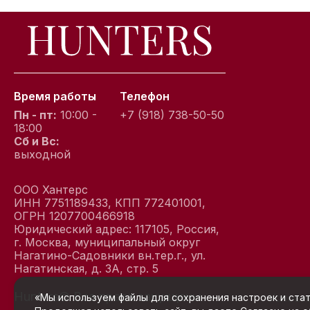
Время работы
Телефон
Пн - пт:
10:00 -
+7 (918) 738-50-50
18:00
Сб и Вс:
выходной
ООО Хантерс
ИНН 7751189433, КПП 772401001,
ОГРН 1207700466918
Юридический адрес: 117105, Россия,
г. Москва, муниципальный округ
Нагатино-Садовники вн.тер.г., ул.
Нагатинская, д. 3А, стр. 5
Hunters© Все права защищены
Услови
«Мы используем файлы для сохранения настроек и стат