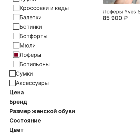
Кроссовки и кеды
Лоферы Yves Sa
Балетки
85 900 ₽
Ботинки
Ботфорты
Мюли
Лоферы
Ботильоны
Сумки
Босоножки
Аксессуары
Сабо
Цена
Эспадрильи
Бренд
Шлепанцы
Размер женской обуви
Состояние
Цвет