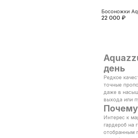
Босоножки Aq
22 000 ₽
Aquazz
день
Редкое качес
точные пропо
даже в насыщ
выхода или п
Почему
Интерес к ма
гардероб на 
отобранным п