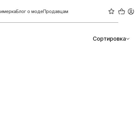
имерка
Блог о моде
Продавцам
Сортировка