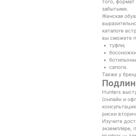
того, формат
забытыми.
Женская обув
выразительно
каталоге вст
вы сможете п
туфли;
босоножки
ботильоны
сапоги.
Также у брен
Подлинн
Hunters выст
(онлайн и оф
консультацию
риски вторич
Изучите дост
экземпляре, 
Hunters — та