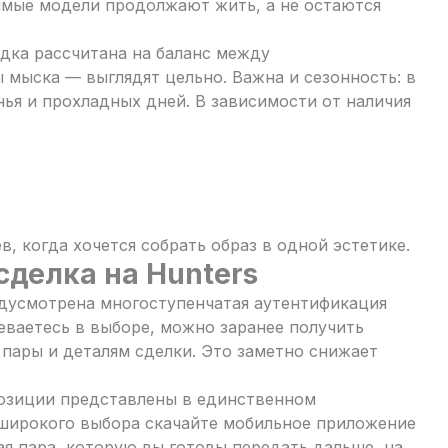
имые модели продолжают жить, а не остаются
дка рассчитана на баланс между
 мыска — выглядят цельно. Важна и сезонность: в
нья и прохладных дней. В зависимости от наличия
, когда хочется собрать образ в одной эстетике.
сделка на Hunters
едусмотрена многоступенчатая аутентификация
неваетесь в выборе, можно заранее получить
пары и деталям сделки. Это заметно снижает
позиции представлены в единственном
е широкого выбора скачайте мобильное приложение
ая пара, которую вы готовы передать дальше, на