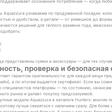
 поддерживает осознанное потребление — когда люб
ь Aquazzura узнаваема по продуманной посадке: коло
стью и удобством, а детали — от ремешков до формы
речаются решения для тёплого времени года, межсезо
одобрать:
;
;
да представлены сумки и аксессуары — для тех случаев
ость, проверка и безопасная 
упает гарантом оригинальности: для каждой вещи пр
лайн), а по итогам выдается сертификат. Если вы сом
 специалистов платформы — по состоянию, нюансам 
ного рынка и делает покупку предсказуемой.
упные модели Aquazzura в каталоге Hunters: многие 
поэтому лучше сверяться с наличием сразу. Для боле
м ассортимент ещё больше. А если у вас есть брендов