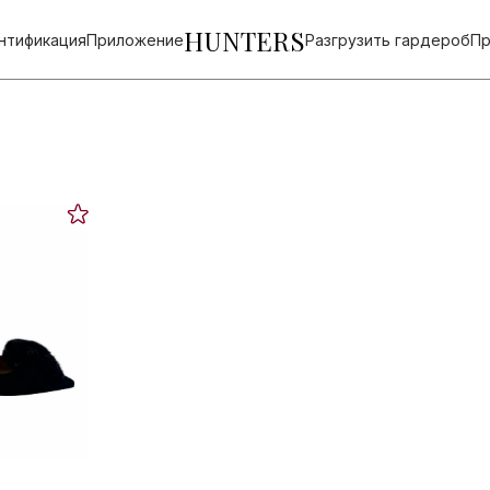
HUNTERS
нтификация
Приложение
Разгрузить гардероб
Пр