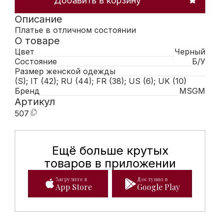
Добавить в корзину
Описание
Платье в отличном состоянии
О товаре
Цвет
Черный
Состояние
Б/У
Размер женской одежды
(S); IT (42); RU (44); FR (38); US (6); UK (10)
Бренд
MSGM
Артикул
507
Ещё больше крутых
Мобильное приложение Hunte
товаров в приложении
Загрузите в
Доступно в
App Store
Google Play