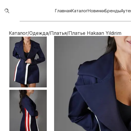
Главная
Каталог
Новинки
Бренды
Ауте
Каталог
/
Одежда
/
Платья
/
Платье Hakaan Yildirim