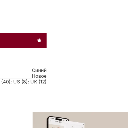
Синий
Новое
 (40); US (8); UK (12)
 расширенному каталогу брендовых товаров: больше сум