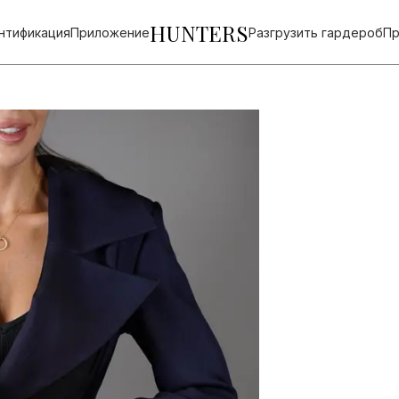
HUNTERS
нтификация
Приложение
Разгрузить гардероб
Пр