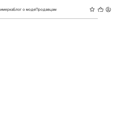
имерка
Блог о моде
Продавцам