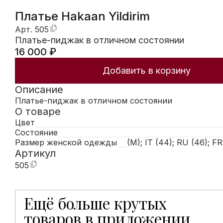
Платье Hakaan Yildirim
Арт.
505
Платье-пиджак в отличном состоянии
16 000
₽
Добавить в корзину
Описание
Платье-пиджак в отличном состоянии
О товаре
Цвет
Состояние
Размер женской одежды
(M); IT (44); RU (46); FR
Артикул
505
Ещё больше крутых
Мобильное приложение Hunters открывает доступ к
товаров в приложении