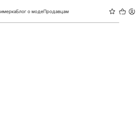
имерка
Блог о моде
Продавцам