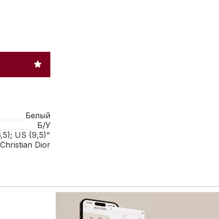
Белый
Б/У
5); US (9,5)"
Christian Dior
 расширенному каталогу брендовых товаров: больше сум