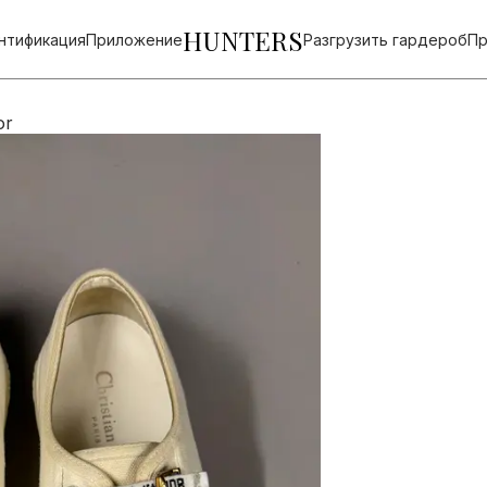
HUNTERS
нтификация
Приложение
Разгрузить гардероб
Пр
or