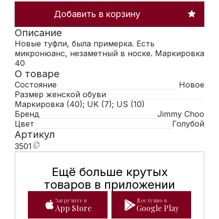
Добавить в корзину
Описание
Новые туфли, была примерка. Есть
микронюанс, незаметный в носке. Маркировка
40
О товаре
Состояние
Новое
Размер женской обуви
Маркировка (40); UK (7); US (10)
Бренд
Jimmy Choo
Цвет
Голубой
Артикул
3501
Ещё больше крутых
Мобильное приложение Hunte
товаров в приложении
Загрузите в
Доступно в
App Store
Google Play