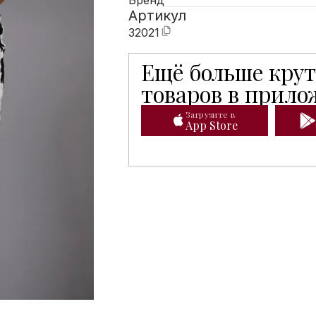
Бренд
Артикул
32021
Ещё больше кру
Мобильное приложение Hunters 
товаров в прил
Загрузите в
App Store