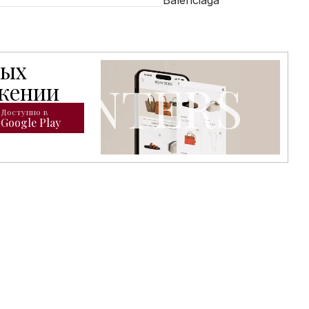
Balenciaga
тых
открывает доступ к расширенному каталогу брендовых т
ожении
Доступно в
Google Play