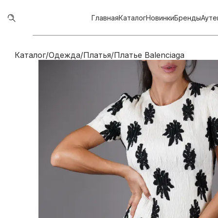
Главная
Каталог
Новинки
Бренды
Ауте
Каталог
/
Одежда
/
Платья
/
Платье Balenciaga