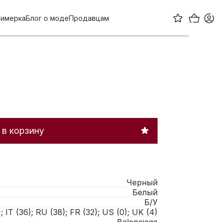
имерка
Блог о моде
Продавцам
в корзину
Черный
Белый
Б/У
; IT (36); RU (38); FR (32); US (0); UK (4)