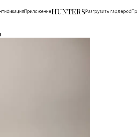
HUNTERS
нтификация
Приложение
Разгрузить гардероб
Пр
t