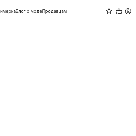
имерка
Блог о моде
Продавцам