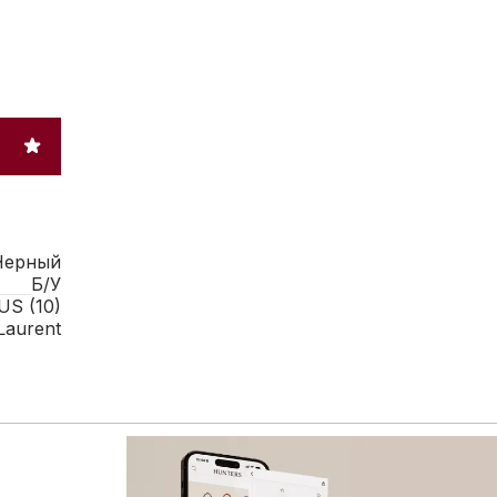
Черный
Б/У
US (10)
 Laurent
 расширенному каталогу брендовых товаров: больше сум