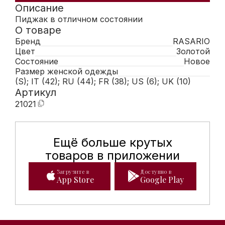
Описание
Пиджак в отличном состоянии
О товаре
Бренд
RASARIO
Цвет
Золотой
Состояние
Новое
Размер женской одежды
(S); IT (42); RU (44); FR (38); US (6); UK (10)
Артикул
21021
Ещё больше крутых
Мобильное приложение Hunte
товаров в приложении
Загрузите в
Доступно в
App Store
Google Play