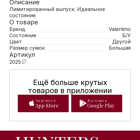
Описание
Лимитированный выпуск. Идеальное
состояние
О товаре
Бренд
Valentino
Состояние
Б/У
Цвет
Другой
Размер сумок
Большая
Артикул
2025
Ещё больше крутых
Мобильное приложение Hunte
товаров в приложении
Загрузите в
Доступно в
App Store
Google Play