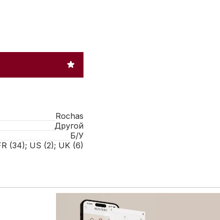
Rochas
Другой
Б/У
FR (34); US (2); UK (6)
 расширенному каталогу брендовых товаров: больше сум