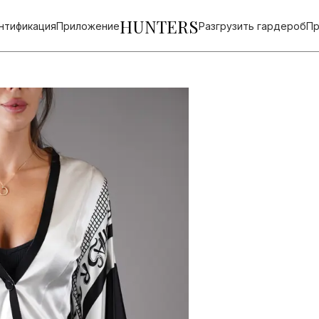
HUNTERS
нтификация
Приложение
Разгрузить гардероб
Пр