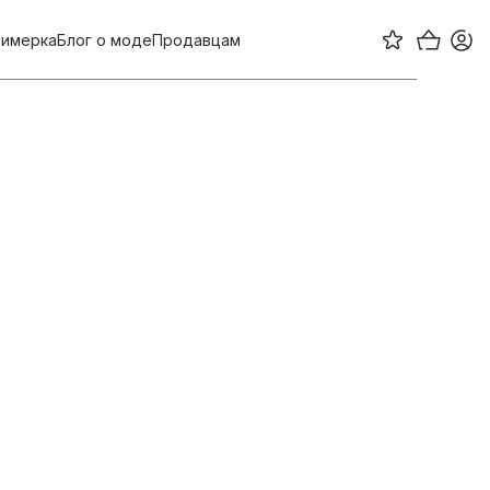
имерка
Блог о моде
Продавцам