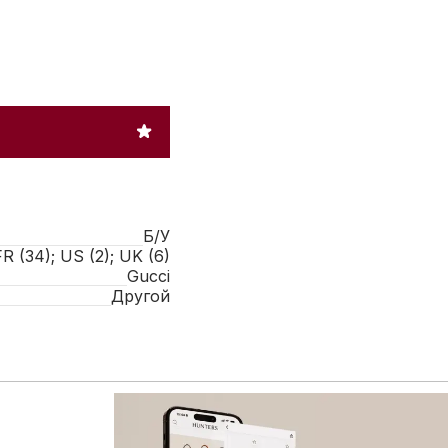
Б/У
FR (34); US (2); UK (6)
Gucci
Другой
 расширенному каталогу брендовых товаров: больше сум