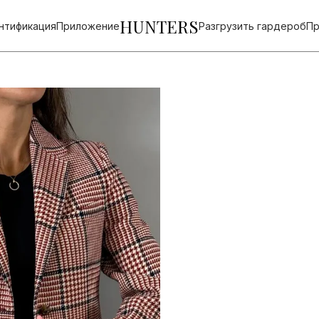
HUNTERS
нтификация
Приложение
Разгрузить гардероб
Пр