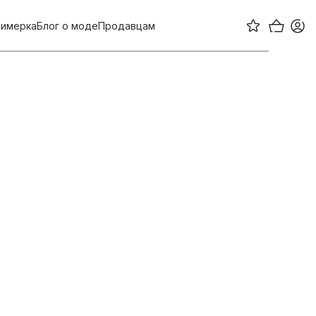
имерка
Блог о моде
Продавцам