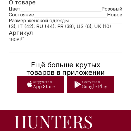
О товаре
Цвет
Розовый
Состояние
Новое
Размер женской одежды
(S); IT (42); RU (44); FR (38); US (6); UK (10)
Артикул
1608
Ещё больше крутых
Мобильное приложение Hunte
товаров в приложении
Загрузите в
Доступно в
App Store
Google Play