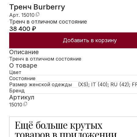
Тренч Burberry
Арт.
15010
Тренч в отличном состояние
38 400
₽
Добавить в корзину
Описание
Тренч в отличном состояние
О товаре
Цвет
Состояние
Размер женской одежды
(XS); IT (40); RU (42); F
Бренд
Артикул
15010
Ещё больше крутых
Мобильное приложение Hunters открывает доступ к
товаров в приложении