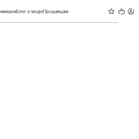
имерка
Блог о моде
Продавцам