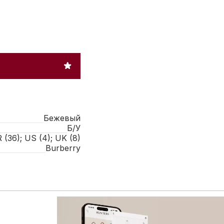
Бежевый
Б/У
R (36); US (4); UK (8)
Burberry
 расширенному каталогу брендовых товаров: больше сум