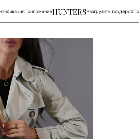
HUNTERS
нтификация
Приложение
Разгрузить гардероб
Пр