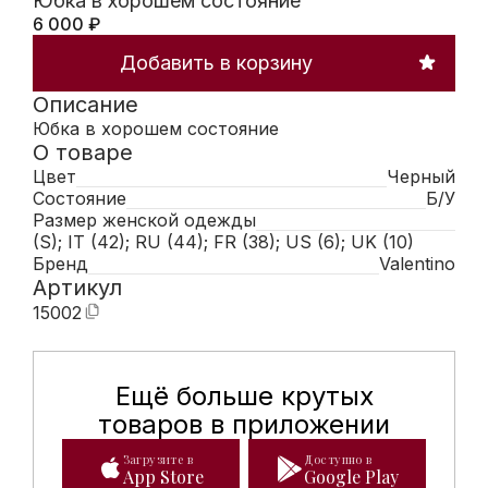
Юбка в хорошем состояние
6 000
₽
Добавить в корзину
Описание
Юбка в хорошем состояние
О товаре
Цвет
Черный
Состояние
Б/У
Размер женской одежды
(S); IT (42); RU (44); FR (38); US (6); UK (10)
Бренд
Valentino
Артикул
15002
Ещё больше крутых
Мобильное приложение Hunte
товаров в приложении
Загрузите в
Доступно в
App Store
Google Play