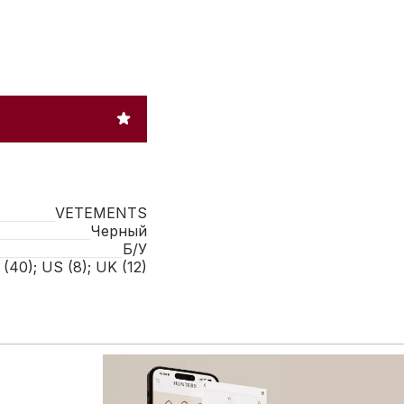
VETEMENTS
Черный
Б/У
 (40); US (8); UK (12)
 расширенному каталогу брендовых товаров: больше сум