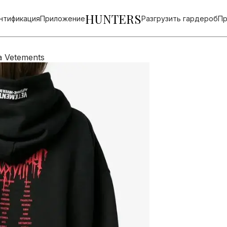
HUNTERS
нтификация
Приложение
Разгрузить гардероб
Пр
 Vetements