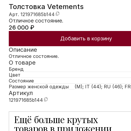
Толстовка Vetements
Арт.
121971685b144
Отличное состояние.
26 000
₽
Добавить в корзину
Описание
Отличное состояние.
О товаре
Бренд
Цвет
Состояние
Размер женской одежды
(M); IT (44); RU (46); FR
Артикул
121971685b144
Ещё больше крутых
Мобильное приложение Hunters открывает доступ к
товаров в приложении