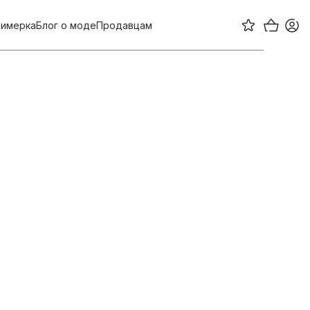
имерка
Блог о моде
Продавцам