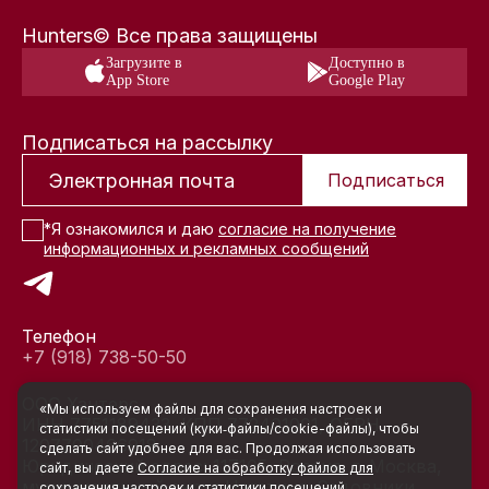
Hunters© Все права защищены
Загрузите в
Доступно в
App Store
Google Play
Подписаться на рассылку
Подписаться
*Я ознакомился и даю
согласие на получение
информационных и рекламных сообщений
Телефон
+7 (918) 738-50-50
ООО Хантерс
«Мы используем файлы для сохранения настроек и
ИНН 7751189433, КПП 772401001, ОГРН
статистики посещений (куки‑файлы/cookie-файлы), чтобы
1207700466918
сделать сайт удобнее для вас. Продолжая использовать
Юридический адрес: 117105, Россия, г. Москва,
сайт, вы даете
Согласие на обработку файлов для
муниципальный округ Нагатино-Садовники
сохранения настроек и статистики посещений