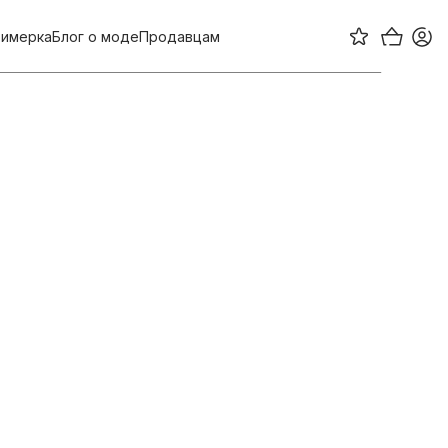
имерка
Блог о моде
Продавцам