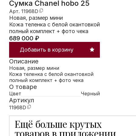
Сумка Chanel hobo 25
Арт.
11968D
Новая, размер мини
Кожа теленка с белой окантовкой
полный комплект + фото чека
689 000
₽
Добавить в корзину
Описание
Новая, размер мини
Кожа теленка с белой окантовкой
полный комплект + фото чека
О товаре
Цвет
Черный
Артикул
11968D
Ещё больше крутых
Мобильное приложение Hunters открывает доступ к
товаров в приложении