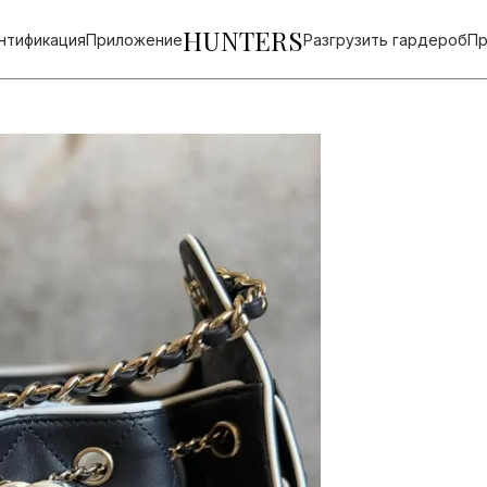
HUNTERS
нтификация
Приложение
Разгрузить гардероб
Пр