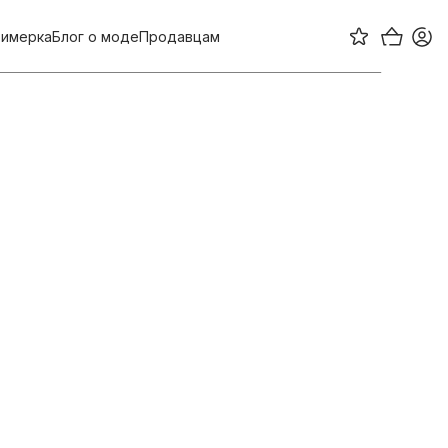
имерка
Блог о моде
Продавцам