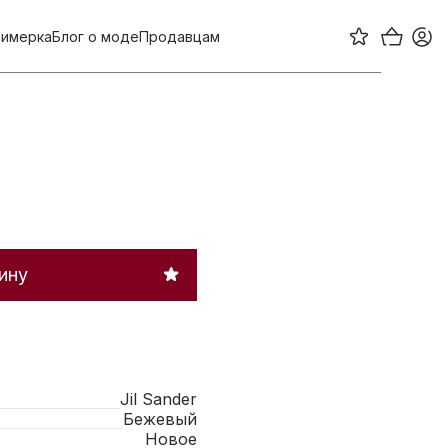
имерка
Блог о моде
Продавцам
ину
Jil Sander
Бежевый
Новое