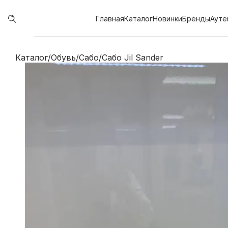
Главная
Каталог
Новинки
Бренды
Ауте
Каталог
/
Обувь
/
Сабо
/
Сабо Jil Sander