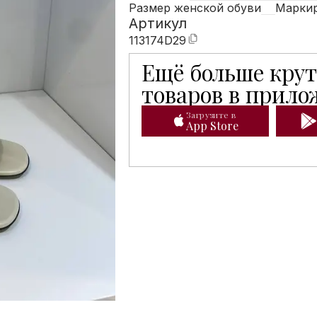
Размер женской обуви
Маркиро
Артикул
113174D29
Ещё больше кру
Мобильное приложение Hunters 
товаров в прил
Загрузите в
App Store