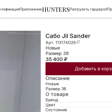
HUNTERS
нтификация
Приложение
Разгрузить гардероб
Пр
Сабо Jil Sander
Арт.
113174D29
Новые
Размер 38
35 400
₽
Добавить в корз
Описание
Новые
Размер 38
О товаре
Бренд
Цвет
Состояние