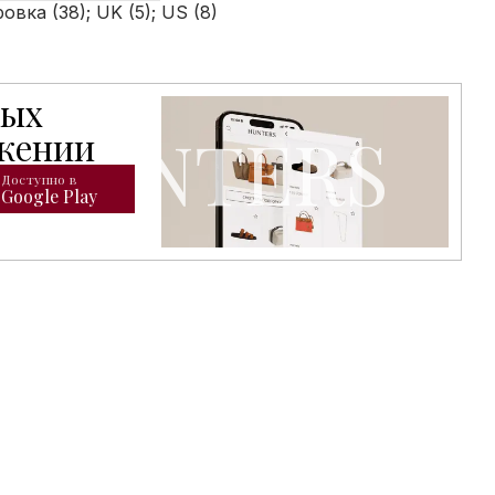
вка (38); UK (5); US (8)
тых
открывает доступ к расширенному каталогу брендовых т
ожении
Доступно в
Google Play