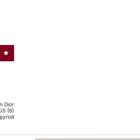
an Dior
US (6)
ругой