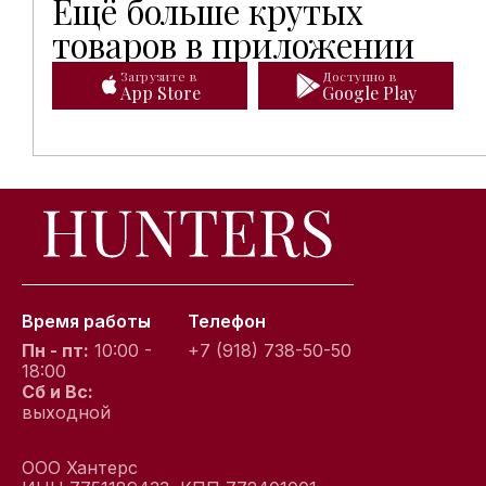
Ещё больше крутых
Мобильное приложение Hunters открывает доступ к
товаров в приложении
Загрузите в
Доступно в
App Store
Google Play
Время работы
Телефон
Пн - пт:
10:00 -
+7 (918) 738-50-50
18:00
Сб и Вс:
выходной
ООО Хантерс