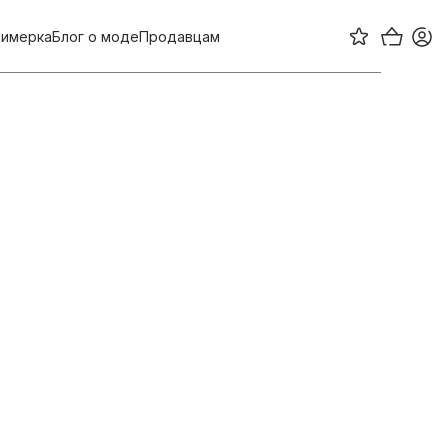
имерка
Блог о моде
Продавцам