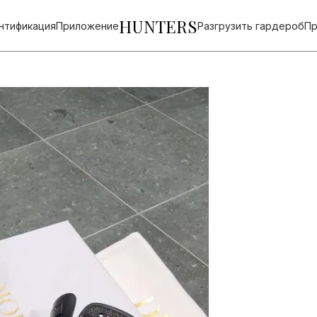
HUNTERS
нтификация
Приложение
Разгрузить гардероб
Пр