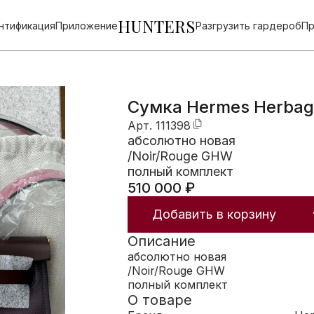
HUNTERS
нтификация
Приложение
Разгрузить гардероб
Пр
Сумка Hermes Herbag
Арт.
111398
абсолютно новая
/Noir/Rouge GHW
полный комплект
510 000
₽
Добавить в корзину
Описание
абсолютно новая
/Noir/Rouge GHW
полный комплект
О товаре