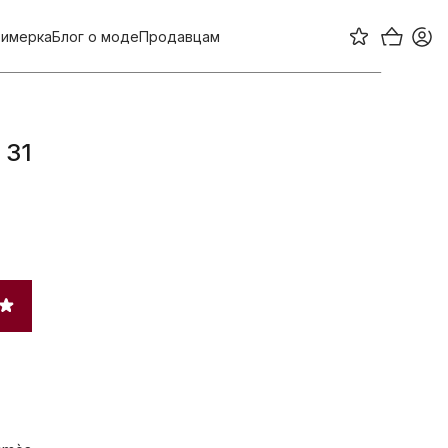
имерка
Блог о моде
Продавцам
 31