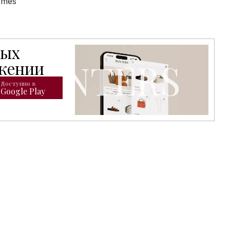
rmès
тых
открывает доступ к расширенному каталогу брендовых т
ожении
Доступно в
Google Play