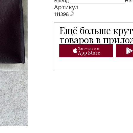
Бренд
He
Артикул
111398
Ещё больше кру
Мобильное приложение Hunters 
товаров в прил
Загрузите в
App Store