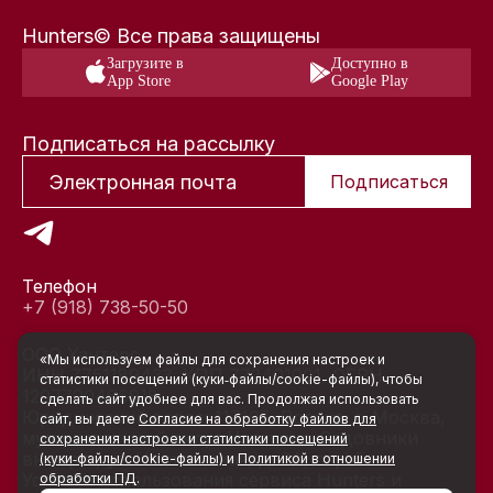
Hunters© Все права защищены
Загрузите в
Доступно в
App Store
Google Play
Подписаться на рассылку
Подписаться
Телефон
+7 (918) 738-50-50
ООО Хантерс
«Мы используем файлы для сохранения настроек и
ИНН 7751189433, КПП 772401001, ОГРН
статистики посещений (куки‑файлы/cookie-файлы), чтобы
1207700466918
сделать сайт удобнее для вас. Продолжая использовать
Юридический адрес: 117105, Россия, г. Москва,
сайт, вы даете
Согласие на обработку файлов для
муниципальный округ Нагатино-Садовники
сохранения настроек и статистики посещений
вн.тер.г., ул. Нагатинская, д. 3А, стр. 5
(куки‑файлы/cookie-файлы)
и
Политикой в отношении
Условия использования сервиса Hunters и
обработки ПД
.