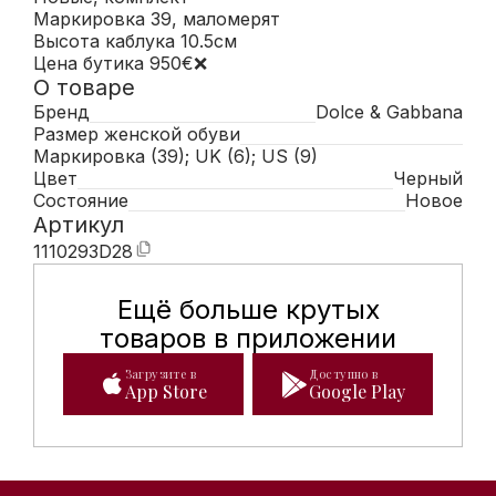
Маркировка 39, маломерят
Высота каблука 10.5см
Цена бутика 950€❌
О товаре
Бренд
Dolce & Gabbana
Размер женской обуви
Маркировка (39); UK (6); US (9)
Цвет
Черный
Состояние
Новое
Артикул
1110293D28
Ещё больше крутых
Мобильное приложение Hunte
товаров в приложении
Загрузите в
Доступно в
App Store
Google Play