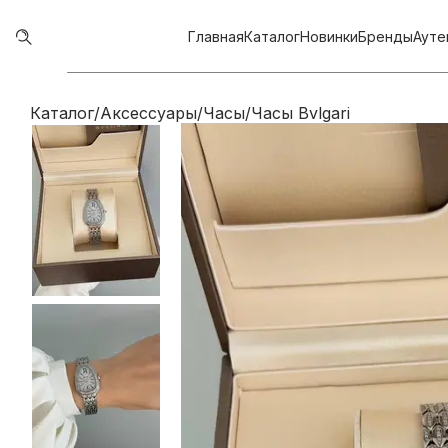
Главная
Каталог
Новинки
Бренды
Ауте
Каталог
/
Аксессуары
/
Часы
/
Часы Bvlgari