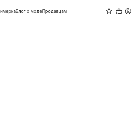
имерка
Блог о моде
Продавцам