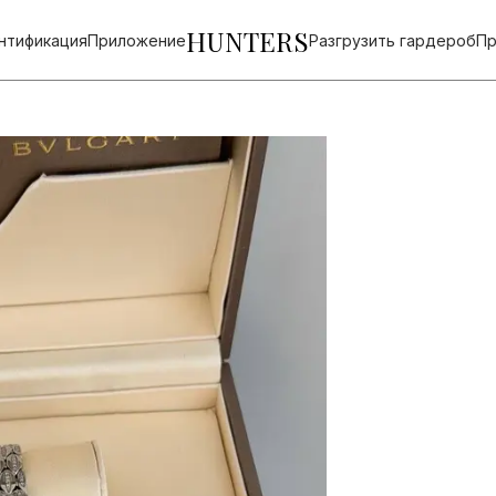
HUNTERS
нтификация
Приложение
Разгрузить гардероб
Пр