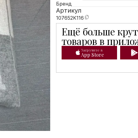
Бренд
Артикул
107652K116
Ещё больше кру
Мобильное приложение Hunters 
товаров в прил
Загрузите в
App Store