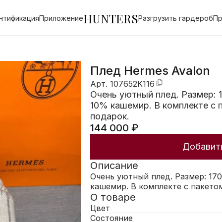
HUNTERS
нтификация
Приложение
Разгрузить гардероб
Пр
Плед Hermes Avalon
Арт.
107652K116
Очень уютный плед. Размер: 1
10% кашемир. В комплекте с 
подарок.
144 000
₽
Добавить
Описание
Очень уютный плед. Размер: 170
кашемир. В комплекте с пакето
О товаре
Цвет
Состояние