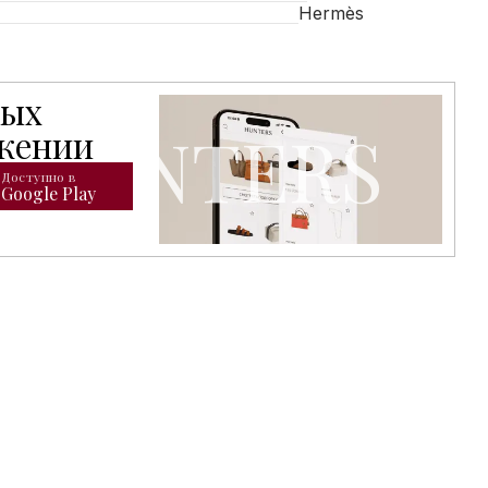
Hermès
тых
открывает доступ к расширенному каталогу брендовых т
ожении
Доступно в
Google Play