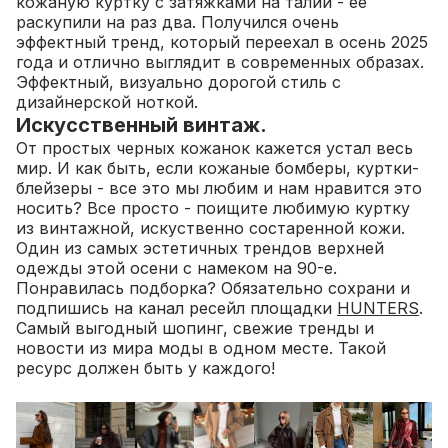
кожаную куртку с затяжками на талии - ее
раскупили на раз два. Получился очень
эффектный тренд, который переехал в осень 2025
года и отлично выглядит в современных образах.
Эффектный, визуально дорогой стиль с
дизайнерской ноткой.
Искусственный винтаж.
От простых черных кожанок кажется устал весь
мир. И как быть, если кожаные бомберы, куртки-
блейзеры - все это мы любим и нам нравится это
носить? Все просто - поищите любимую куртку
из винтажной, искуственно состаренной кожи.
Один из самых эстетичных трендов верхней
одежды этой осени с намеком на 90-е.
Понравилась подборка? Обязательно сохрани и
подпишись на канал ресейл площадки
HUNTERS
.
Самый выгодный шопинг, свежие тренды и
новости из мира моды в одном месте. Такой
ресурс должен быть у каждого!