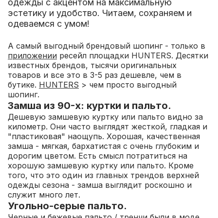
одежды с акцентом на максимальную
эстетику и удобство. Читаем, сохраняем и
одеваемся с умом!
А самый выгодный брендовый шопинг - только в
приложении
ресейл площадки HUNTERS. Десятки
известных брендов, тысячи оригинальных
товаров и все это в 3-5 раз дешевле, чем в
бутике.
HUNTERS
> чем просто выгодный
шопинг.
Замша из 90-х: куртки и пальто.
Дешевую замшевую куртку или пальто видно за
километр. Они часто выглядят жесткой, гладкая и
"пластиковая" наощупь. Хорошая, качественная
замша - мягкая, бархатистая с очень глубоким и
дорогим цветом. Есть смысл потратиться на
хорошую замшевую куртку или пальто. Кроме
того, что это один из главных трендов верхней
одежды сезона - замша выглядит роскошно и
служит много лет.
Угольно-серые пальто.
Черные и бежевые пальто / тренчи были в моде