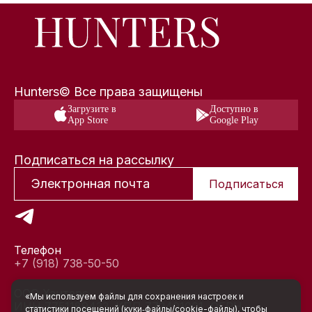
Hunters© Все права защищены
Загрузите в
Доступно в
App Store
Google Play
Подписаться на рассылку
Подписаться
Телефон
+7 (918) 738-50-50
ООО Хантерс
«Мы используем файлы для сохранения настроек и
ИНН 7751189433, КПП 772401001, ОГРН
статистики посещений (куки‑файлы/cookie-файлы), чтобы