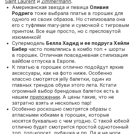
Saint Laurent
и
Zimmermann
.
Американская звезда и певица
Оливия
Родриго
тоже выбрала платье в горошек для
одного из своих образов. Но стилизовала она
его с туфлями mary-jane и сумочкой с тигровым
принтом. Все еще просто, но с пресловутой
изюминкой!
Супермодель
Белла Хадид и ее подруга Хейли
Бибер
часто появлялись в комбо топ + шорты
в горошек. Отличная повседневная стилизация
вайбом отпуска в Европе.
К платью в горошек отлично подойдут яркие
аксессуары, как на фото ниже. Особенно
классно смотрятся jelly балетки, один из
главных трендов обуви этого лета.
Кстати
огромный выбор брендовых балеток есть в
нашем
приложении
. А цены такие, что не
затратно взять и несколько пар!
Особенно роскошно смотрятся образы с
атласными юбками в горошек, которые
носятся буквально с чем угодно. С такой юбкой
отлично будет смотрится простой однотонный
топ, топ-корсет, рубашка и пр. Да и на ноги