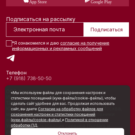
App Store
Google Play
Подписаться на рассылку
Подписаться
*Я ознакомился и даю
согласие на получение
информационных и рекламных сообщений
Телефон
+7 (918) 738-50-50
ООО Хантерс
«Мы используем файлы для сохранения настроек и
ИНН 7751189433, КПП 772401001, ОГРН
статистики посещений (куки‑файлы/cookie-файлы), чтобы
1207700466918
сделать сайт удобнее для вас. Продолжая использовать
Юридический адрес: 117105, Россия, г. Москва,
сайт, вы даете
Согласие на обработку файлов для
муниципальный округ Нагатино-Садовники
сохранения настроек и статистики посещений
вн.тер.г., ул. Нагатинская, д. 3А, стр. 5
(куки‑файлы/cookie-файлы)
и
Политикой в отношении
Условия использования сервиса Hunters и
обработки ПД
.
реквизиты
Отклонить