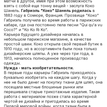
матчи в другой, имея при этом возможность
взять с собой еще тонну вещей - заслуга Коко
Шанель.
Габриэль "Коко" Шанель родилась
в
1883 году в Сомюре, Франция. Прозвище "Коко"
Габриэль получила во время работы в парижских
кабаре, где она постоянно пела песни "Qui qu'a vu
Coco?" и "Ko Ko Ri Ko".
Карьера будущего дизайнера началась в
небольшом парижском магазине, в качестве
простой швеи. Коко открыла свой первый бутик в
1910 году, но в ассортименте были пока только
дизайнерские шляпы. А уже через три года, в
1913, началось полноценное производство
одежды.
Нужда - мать изобретательности.
В первые годы карьеры Габриэль приходилось
буквально изобретать на каждом шагу. Когда у
нее не было денег на покупку ткани для шляп, она
посещала местные блошиные рынки или
перешивала старые трикотажные изделия. Такая
работа с материалом позже стала характерной
чертой ее дизайна и пригодилась во время
Первой мировой войны, когда ткани были в