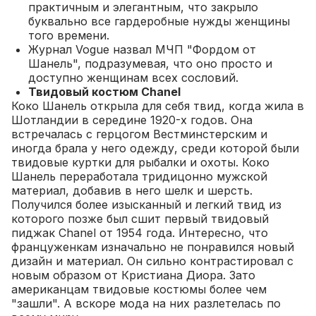
практичным и элегантным, что закрыло
буквально все гардеробные нужды женщины
того времени.
Журнал Vogue назвал МЧП "Фордом от
Шанель", подразумевая, что оно просто и
доступно женщинам всех сословий.
Твидовый костюм Chanel
Коко Шанель открыла для себя твид, когда жила в
Шотландии в середине 1920-х годов. Она
встречалась с герцогом Вестминстерским и
иногда брала у него одежду, среди которой были
твидовые куртки для рыбалки и охоты. Коко
Шанель переработала тридицонно мужской
материал, добавив в него шелк и шерсть.
Получился более изысканный и легкий твид из
которого позже был сшит первый твидовый
пиджак Chanel от 1954 года.
Интересно, что
француженкам изначально не понравился новый
дизайн и материал. Он сильно контрастировал с
новым образом от Кристиана Диора. Зато
американцам твидовые костюмы более чем
"зашли". А вскоре мода на них разлетелась по