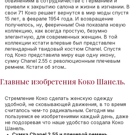
обвинениям в сотрудничестве с Германией и
привели к закрытию салона и жизни в изгнании.
В
свои 71 Коко решает вернутся в мир моды спустя
15 лет, в феврале 1954 года. И возвращение
получилось, ну, фееричным! Она показала новую
коллекцию, как всегда простую, безумно
элегантную, для современных женщин. В той
коллекции кстати впервые был представлен
легендарный твидовый костюм Chanel. Спустя
год Коко представила миру еще одну икону,
сумку Chanel 2.55 с революционным плечевым
ремнем. Кстати об этом..
Главные изобретения Коко Шанель.
Стремление Коко сделать женскую одежду
удобной, не сковывающей движения, в то время
считалось чем-то радикальным. Сегодня мы
пользуемся ее изобретениями каждый день, даже
не подозревая что наше удобство создала Коко
Шанель.
Сумка Chanel 2.55 и плечевой ремень