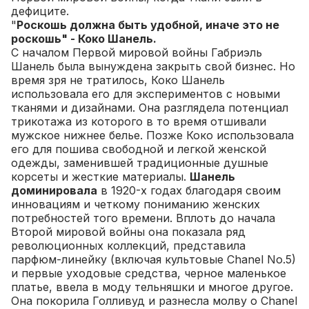
дефиците.
"
Роскошь должна быть удобной, иначе это не
роскошь" - Коко Шанель.
С началом Первой мировой войны Габриэль
Шанель была вынуждена закрыть свой бизнес. Но
время зря не тратилось, Коко Шанель
использовала его для экспериментов с новыми
тканями и дизайнами. Она разглядела потенциал
трикотажа из которого в то время отшивали
мужское нижнее белье. Позже Коко использовала
его для пошива свободной и легкой женской
одежды, заменившей традиционные душные
корсеты и жесткие материалы.
Шанель
доминировала
в 1920-х годах благодаря своим
инновациям и четкому пониманию женских
потребностей того времени. Вплоть до начала
Второй мировой войны она показала ряд
революционных коллекций, представила
парфюм-линейку (включая культовые Chanel No.5)
и первые уходовые средства, черное маленькое
платье, ввела в моду тельняшки и многое другое.
Она покорила Голливуд и разнесла молву о Chanel