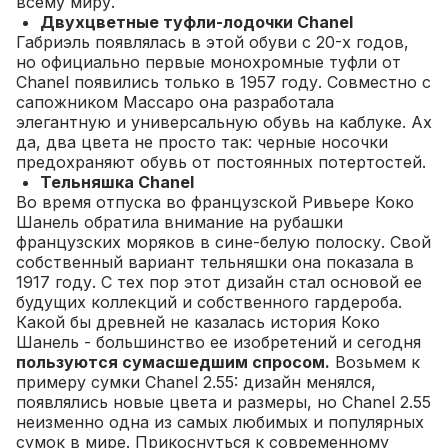
всему миру.
Двухцветные туфли-лодочки Chanel
Габриэль появлялась в этой обуви с 20-х годов,
но официально первые монохромные туфли от
Chanel появились только в 1957 году. Совместно с
сапожником Массаро она разработала
элегантную и универсальную обувь на каблуке. Ах
да, два цвета не просто так: черные носочки
предохраняют обувь от постоянных потертостей.
Тельняшка Chanel
Во время отпуска во французской Ривьере Коко
Шанель обратила внимание на рубашки
французских моряков в сине-белую полоску. Свой
собственный вариант тельняшки она показала в
1917 году. С тех пор этот дизайн стал основой ее
будущих коллекций и собственного гардероба.
Какой бы древней не казалась история Коко
Шанель - большинство ее изобретений и сегодня
пользуются сумасшедшим спросом.
Возьмем к
примеру сумки Chanel 2.55: дизайн менялся,
появлялись новые цвета и размеры, но Chanel 2.55
неизменно одна из самых любимых и популярных
сумок в мире. Прикоснуться к современному