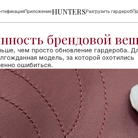
HUNTERS
нтификация
Приложение
Разгрузить гардероб
Пр
инность брендовой ве
льше, чем просто обновление гардероба. Д
долгожданная модель, за которой охотились
ненно ошибиться.