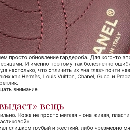
ем просто обновление гардероба. Для кого-то это
месяцами. И именно поэтому так болезненно ошиб
да настолько, что отличить их «на глаз» почти н
их как Hermès, Louis Vuitton, Chanel, Gucci и Pra
реплик.
щать внимание.
«выдает» вещь
льно. Кожа не просто мягкая – она живая, пласти
ластиковой».
иал слишком грубый и жесткий, либо чрезмерно мя