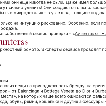
акими они еще никогда не были. Даже имея больш
гут сильно удивить!
Они создаются с использован
ыть в микродеталях – в угле шва, толщине подкла
только на интуицию рискованно. Особенно, если п
продажа.
я собственный сервис проверки – «
Аутентик от Hu
unters»
верхностный осмотр. Эксперты сервиса проводят п
я
елия
анализ вещи на принадлежность бренду, на ориги
 – от Balenciaga и Bottega Veneta до Dior и Burbe
 места», на которых чаще всего ошибаются фальс
да, обувь, ремни, кошельки и другие аксессуары –