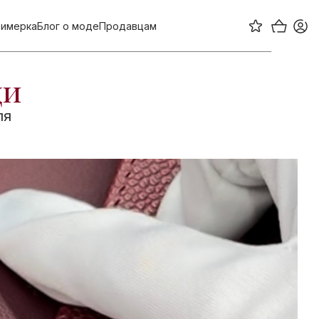
имерка
Блог о моде
Продавцам
щи
ля