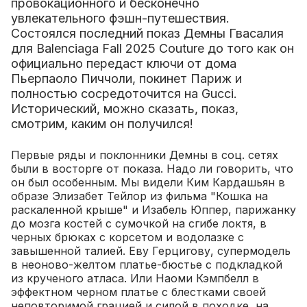
провокационного и бесконечно
увлекательного фэшн-путешествия.
Состоялся последний показ Демны Гвасалия
для Balenciaga Fall 2025 Couture до того как он
официально передаст ключи от дома
Пьерпаоло Пиччоли, покинет Париж и
полностью сосредоточится на Gucci.
Исторический, можно сказать, показ,
смотрим, каким он получился!
Первые ряды и поклонники Демны в соц. сетях
были в восторге от показа. Надо ли говорить, что
он был особенным.
Мы видели Ким Кардашьян в
образе Элизабет Тейлор из фильма "Кошка на
раскаленной крыше" и Изабель Юппер, парижанку
до мозга костей с сумочкой на сгибе локтя, в
черных брюках с корсетом и водолазке с
завышенной талией. Еву Герцигову, супермодель
в неоново-желтом платье-бюстье с подкладкой
из крученого атласа. Или Наоми Кэмпбелл в
эффектном черном платье с блестками своей
неповторимой грацией и силой в походке, на