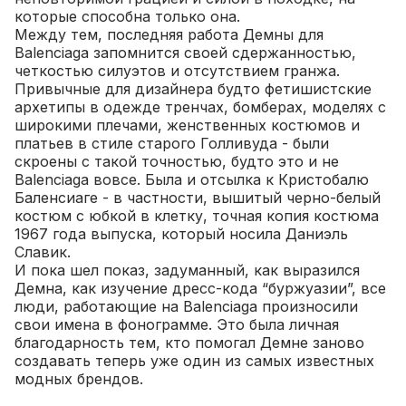
которые способна только она.
Между тем, последняя работа Демны для
Balenciaga запомнится своей сдержанностью,
четкостью силуэтов и отсутствием гранжа.
Привычные для дизайнера будто фетишистские
архетипы в одежде тренчах, бомберах, моделях с
широкими плечами, женственных костюмов и
платьев в стиле старого Голливуда - были
скроены с такой точностью, будто это и не
Balenciaga вовсе.
Была и отсылка к Кристобалю
Баленсиаге - в частности, вышитый черно-белый
костюм с юбкой в клетку, точная копия костюма
1967 года выпуска, который носила Даниэль
Славик.
И пока шел показ, задуманный, как выразился
Демна, как изучение дресс-кода “буржуазии”, все
люди, работающие на Balenciaga произносили
свои имена в фонограмме. Это была личная
благодарность тем, кто помогал Демне заново
создавать теперь уже один из самых известных
модных брендов.