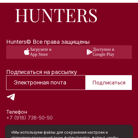
Hunters© Все права защищены
Загрузите в
Доступно в
App Store
Google Play
Подписаться на рассылку
Подписаться
Телефон
+7 (918) 738-50-50
ООО Хантерс
«Мы используем файлы для сохранения настроек и
ИНН 7751189433, КПП 772401001, ОГРН
статистики посещений (куки‑файлы/cookie-файлы), чтобы