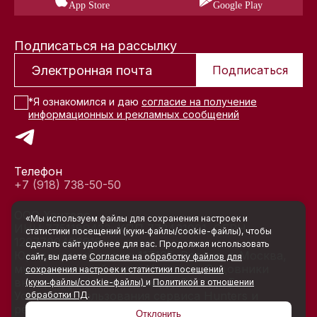
App Store
Google Play
Подписаться на рассылку
Подписаться
*Я ознакомился и даю
согласие на получение
информационных и рекламных сообщений
Телефон
+7 (918) 738-50-50
ООО Хантерс
«Мы используем файлы для сохранения настроек и
ИНН 7751189433, КПП 772401001, ОГРН
статистики посещений (куки‑файлы/cookie-файлы), чтобы
1207700466918
сделать сайт удобнее для вас. Продолжая использовать
Юридический адрес: 117105, Россия, г. Москва,
сайт, вы даете
Согласие на обработку файлов для
муниципальный округ Нагатино-Садовники
сохранения настроек и статистики посещений
вн.тер.г., ул. Нагатинская, д. 3А, стр. 5
(куки‑файлы/cookie-файлы)
и
Политикой в отношении
Условия использования сервиса Hunters и
обработки ПД
.
реквизиты
Отклонить